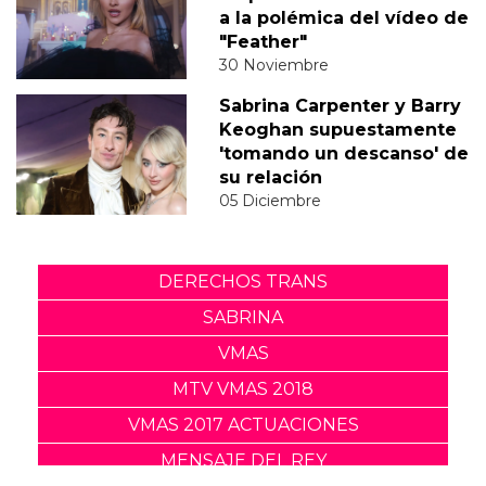
a la polémica del vídeo de
"Feather"
30 Noviembre
Sabrina Carpenter y Barry
Keoghan supuestamente
'tomando un descanso' de
su relación
05 Diciembre
DERECHOS TRANS
SABRINA
VMAS
MTV VMAS 2018
VMAS 2017 ACTUACIONES
MENSAJE DEL REY