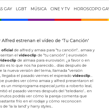
AS GAY
LGBT
MÚSICA
CINE Y TV
HOROSCOPO GA
 Alfred estrenan el vídeo de 'Tu Canción'
 oficial
de alfred y amaia para "tu canción"... amaia y
esentan el
videoclip
de "tu canción" | eurovisión
videoclip
de almaia para eurovisión: ¿a favor o en
sto es lo que nos ha parecido... días después de
e la nueva versión del tema, llamada "versión
a", llegaba el pasado viernes el esperado
videoclip
...
be puedes ver cómo amaia y alfred presentaron el
p
es un miniprograma especial junto a roberto leal,
itió el pasado viernes después del 'telediario'... en
minutos podrás ver cómo la pareja comenta que
astante frío en el rodaje y cómo reconocen
 de 'la la land' y harry styles...