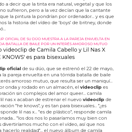
o a decir que la tinta era natural, vegetal y que los
no sufrieron, pero a la vez decían que la cantante
ue la pintura la pondrían por ordenador... y es que
s la historia del vídeo de 'boys' de britney, donde
ó...
IP OFICIAL DE SU DÚO MUESTRA A LA PAREJA ENVUELTA EN
DA BATALLA DE BAILE POR UN INTERÉS AMOROSO MUTUO
 videoclip de Camila Cabello y Lil Nas X
E KNOWS' es para bisexuales
ip oficial
de su dúo, que se estrenó el 22 de mayo,
 la pareja envuelta en una tórrida batalla de baile
terés amoroso mutuo, que resulta ser un maniquí...
por onda y rodado en un almacén, el
videoclip
es
ración sin complejos del amor queer... camila
 lil nas x acaban de estrenar el nuevo
videoclip
de
ración "he knows", y es tan para bisexuales... "¿es
esponde lil nas x... "es de plástico", responde camila
ada... "los dos nos lo pasaríamos muy bien con
s divertiríamos mucho con el vídeo, así que nos
 hacerlo realidad"... el nuevo álbum de camila