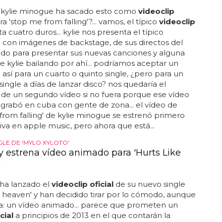
 kylie minogue ha sacado esto como
videoclip
a 'stop me from falling'?... vamos, el típico
videoclip
a cuatro duros... kylie nos presenta el típico
p
con imágenes de backstage, de sus directos del
do para presentar sus nuevas canciones y alguna
 kylie bailando por ahí... podríamos aceptar un
p
así para un cuarto o quinto single, ¿pero para un
ingle a días de lanzar disco? nos quedaría el
de un segundo vídeo si no fuera porque ese vídeo
 grabó en cuba con gente de zona... el vídeo de
from falling' de kylie minogue se estrenó primero
iva en apple music, pero ahora que está...
GLE DE 'MYLO XYLOTO'
y estrena vídeo animado para 'Hurts Like
'
ha lanzado el
videoclip oficial
de su nuevo single
ke heaven' y han decidido tirar por lo cómodo, aunque
a: un vídeo animado... parece que prometen un
cial
a principios de 2013 en el que contarán la