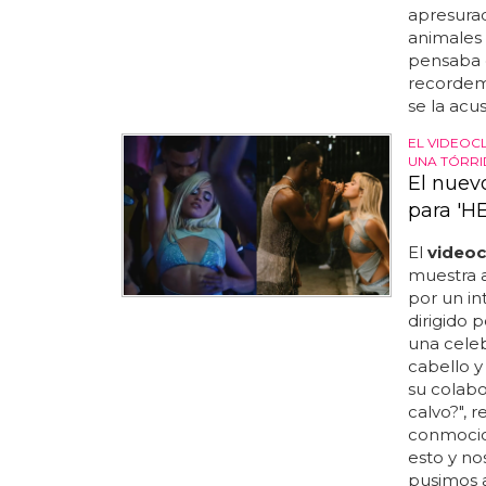
apresurad
animales 
pensaba q
recordemo
se la acus
EL VIDEOCL
UNA TÓRRI
El nuevo
para 'H
El
videocl
muestra a
por un in
dirigido 
una celeb
cabello y
su colabo
calvo?", r
conmocion
esto y no
pusimos a