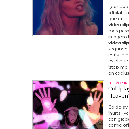
¿por qué
oficial
par
que cuest
videocli
mes pasa
imagen de
videocli
segundo s
consuelo 
es el que
'stop me 
en exclus
NUEVO SIN
Coldpla
Heaven
Coldplay 
'hurts li
con graci
comic
ofi