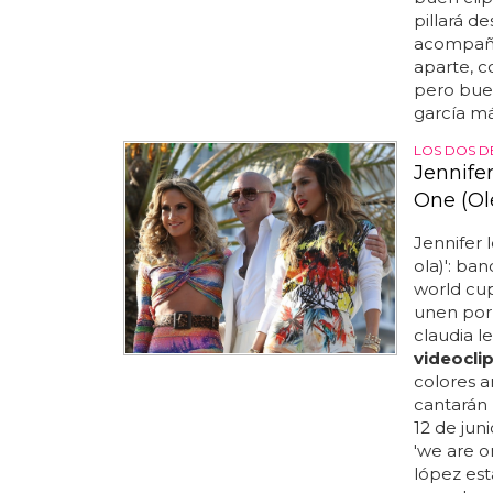
pillará d
acompaña
aparte, c
pero bueno
garcía má
LOS DOS D
Jennife
One (Ole
Jennifer 
ola)': ba
world cup 
unen por 
claudia l
videocli
colores a
cantarán 
12 de juni
'we are on
lópez es