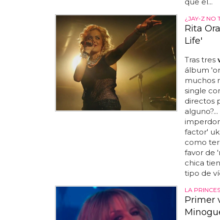
que el...
¿JAY-Z NO 
Rita Ora
Life'
Tras tres
álbum 'or
muchos má
single c
directos 
alguno?..
imperdona
factor' uk
como ter
favor de '
chica tie
tipo de v
LA PRINCE
Primer 
Minogu