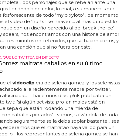
completa... dos personajes que se rebelan ante una
gris llenándola de color, lo cual, a su manera, sigue
ca fosforescente de todo 'mylo xyloto'... de momento,
s el vídeo de 'hurts like heaven'... al más puro estilo
nque con un diseño parecido al de 'break the ice'
y spears, nos encontramos con una historia de amor
a... tres minutos entretenidos, que se hacen cortos, y
n una canción que si no fuera por este...
K, QUE LO TWITTEA EN DIRECTO
Gomez maltrata caballos en su último
p
que el
videoclip
era de selena gomez, y los selenistas
achacado a la recientemente madre por twitter,
 alucinada... hace unos días, p!nk publicaba un
e twit: "si algún activista pro-animales está en
que sepa que están rodando una mierda de
p
con caballos pintados"... vamos, salvándola de toda
cuando seguramente se la deba soplar bastante... sea
, esperemos que el maltratao haya valido para un
oclip... los representantes de selena gomez se han