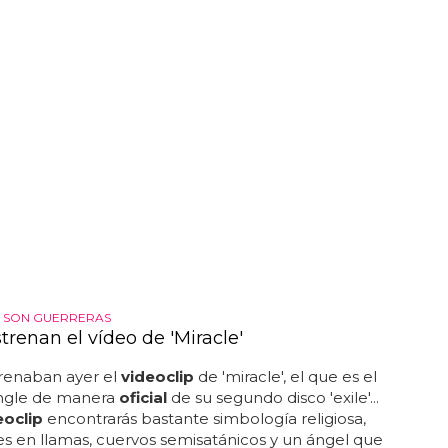
S SON GUERRERAS
trenan el vídeo de 'Miracle'
trenaban ayer el
videoclip
de 'miracle', el que es el
ingle de manera
oficial
de su segundo disco 'exile'...
eoclip
encontrarás bastante simbología religiosa,
s en llamas, cuervos semisatánicos y un ángel que