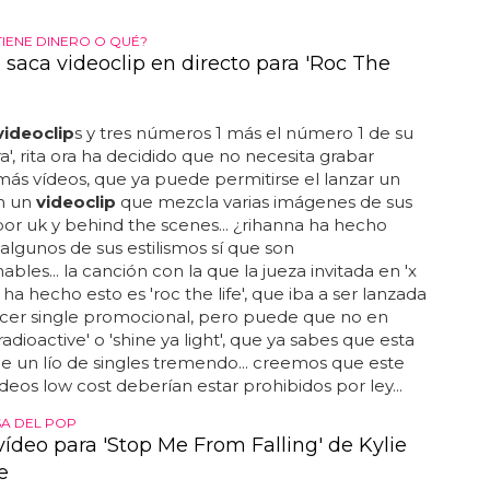
TIENE DINERO O QUÉ?
 saca videoclip en directo para 'Roc The
videoclip
s y tres números 1 más el número 1 de su
a', rita ora ha decidido que no necesita grabar
s vídeos, que ya puede permitirse el lanzar un
on un
videoclip
que mezcla varias imágenes de sus
por uk y behind the scenes... ¿rihanna ha hecho
. algunos de sus estilismos sí que son
bles... la canción con la que la jueza invitada en 'x
 ha hecho esto es 'roc the life', que iba a ser lanzada
cer single promocional, pero puede que no en
radioactive' o 'shine ya light', que ya sabes que esta
ne un lío de singles tremendo... creemos que este
ídeos low cost deberían estar prohibidos por ley...
SA DEL POP
vídeo para 'Stop Me From Falling' de Kylie
e