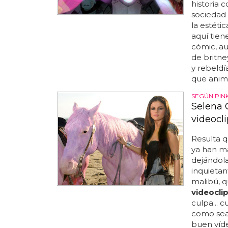
historia 
sociedad 
la estéti
aquí tiene
cómic, au
de britne
y rebeldí
que anima
SEGÚN PIN
Selena 
videocli
Resulta 
ya han m
dejándola
inquietant
malibú, 
videocli
culpa... 
como sea
buen víde