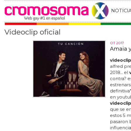
NOTICI
Videoclip oficial
OT 2017
Amaia y
videoclip
alfred pr
2018... el
contra? e
estrenars
definitiv
en youtu
videocli
que se em
estos 5 
pasaron b
influencias