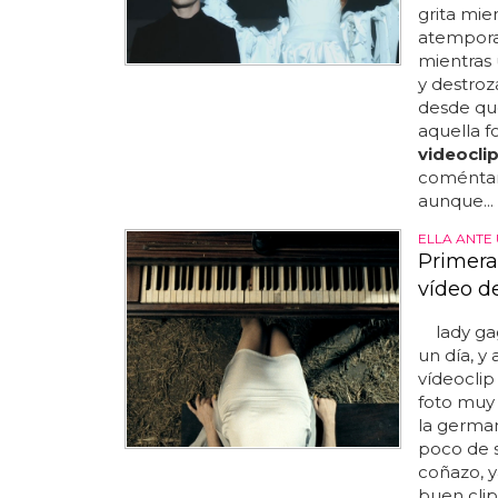
grita mien
atemporal
mientras 
y destroz
desde que
aquella f
videocli
coméntano
aunque...
ELLA ANTE
Primera 
vídeo d
lady gaga
un día, y
vídeoclip 
foto muy 
la german
poco de s
coñazo, y
buen clip,