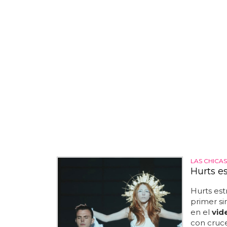
LAS CHICA
Hurts es
Hurts es
primer s
en el
vid
con cruce