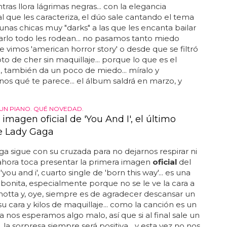
tras llora lágrimas negras... con la elegancia
 que les caracteriza, el dúo sale cantando el tema
unas chicas muy "darks" a las que les encanta bailar
arlo todo les rodean... no pasamos tanto miedo
 vimos 'american horror story' o desde que se filtró
oto de cher sin maquillaje... porque lo que es el
p
, también da un poco de miedo... míralo y
s qué te parece... el álbum saldrá en marzo, y
 UN PIANO. QUÉ NOVEDAD.
imagen oficial de 'You And I', el último
e Lady Gaga
 sigue con su cruzada para no dejarnos respirar ni
 ahora toca presentar la primera imagen
oficial
del
'you and i', cuarto single de 'born this way'... es una
bonita, especialmente porque no se le ve la cara a
otta y, oye, siempre es de agradecer descansar un
u cara y kilos de maquillaje... como la canción es un
a nos esperamos algo malo, así que si al final sale un
 la sorpresa siempre será positiva... y esta vez no nos