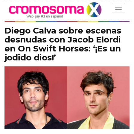
Toggle
navigat
Diego Calva sobre escenas
desnudas con Jacob Elordi
en On Swift Horses: ‘¡Es un
jodido dios!’