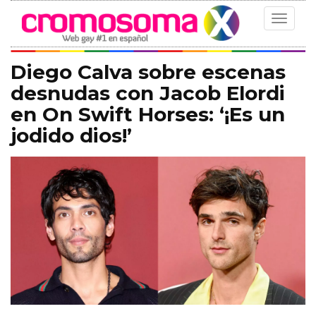
Toggle
navigat
Diego Calva sobre escenas
desnudas con Jacob Elordi
en On Swift Horses: ‘¡Es un
jodido dios!’