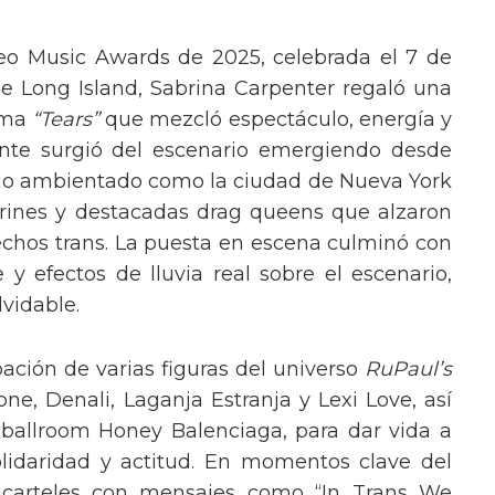
eo Music Awards de 2025, celebrada el 7 de
e Long Island, Sabrina Carpenter regaló una
ema
“Tears”
que mezcló espectáculo, energía y
tante surgió del escenario emergiendo desde
ario ambientado como la ciudad de Nueva York
rines y destacadas drag queens que alzaron
echos trans. La puesta en escena culminó con
y efectos de lluvia real sobre el escenario,
vidable.
pación de varias figuras del universo
RuPaul’s
, Denali, Laganja Estranja y Lexi Love, así
 ballroom Honey Balenciaga, para dar vida a
lidaridad y actitud. En momentos clave del
n carteles con mensajes como “In Trans We