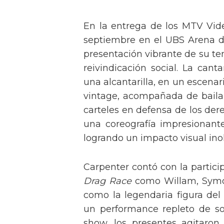
En la entrega de los MTV Vid
septiembre en el UBS Arena d
presentación vibrante de su t
reivindicación social. La can
una alcantarilla, en un escen
vintage, acompañada de baila
carteles en defensa de los der
una coreografía impresionante 
logrando un impacto visual inol
Carpenter contó con la partici
Drag Race
como Willam, Symone
como la legendaria figura del
un performance repleto de so
show, los presentes agitaro