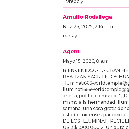
T9reobiy
Arnulfo Rodallega
Nov. 25, 2025, 2:14 p.m.
re gay
Agent
Mayo 15, 2026, 8 a.m.
BIENVENIDO A LA GRAN HE
REALIZAN SACRIFICIOS H
illuminati666worldtemple@
lluminati666worldtemple@gm
artista, político o músico? ¿
mismo a la hermandad Illumi
semana, una casa gratis donde
estadounidenses para inici
DE LOS ILLUMINATI RECIBEN 
USD $1,000,000 2. Un auto d