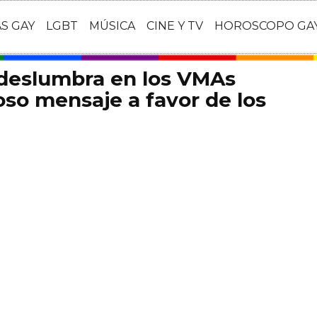
AS GAY
LGBT
MÚSICA
CINE Y TV
HOROSCOPO GA
 deslumbra en los VMAs
so mensaje a favor de los