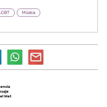
LGBT
Música
envía
nsaje
del Met