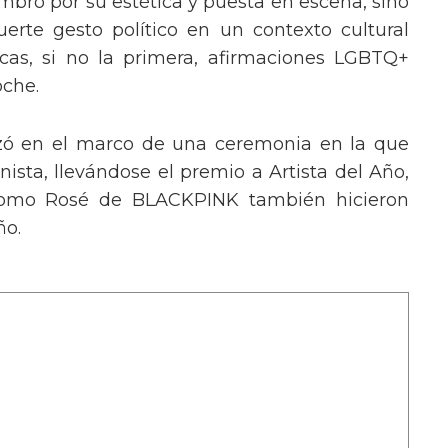
mbró por su estética y puesta en escena, sino
erte gesto político en un contexto cultural
ocas, si no la primera, afirmaciones LGBTQ+
oche.
izó en el marco de una ceremonia en la que
ista, llevándose el premio a Artista del Año,
 como Rosé de BLACKPINK también hicieron
ño.