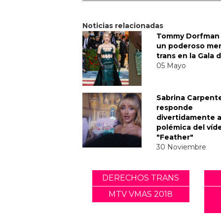
Noticias relacionadas
Tommy Dorfman 
un poderoso me
trans en la Gala 
05 Mayo
Sabrina Carpent
responde
divertidamente a
polémica del víd
"Feather"
30 Noviembre
DERECHOS TRANS
MTV VMAS 2018