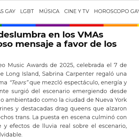
AS GAY
LGBT
MÚSICA
CINE Y TV
HOROSCOPO GA
 deslumbra en los VMAs
so mensaje a favor de los
eo Music Awards de 2025, celebrada el 7 de
e Long Island, Sabrina Carpenter regaló una
ema
“Tears”
que mezcló espectáculo, energía y
tante surgió del escenario emergiendo desde
ario ambientado como la ciudad de Nueva York
rines y destacadas drag queens que alzaron
echos trans. La puesta en escena culminó con
y efectos de lluvia real sobre el escenario,
vidable.