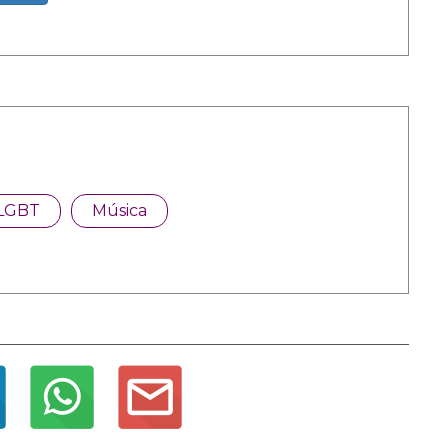
LGBT
Música