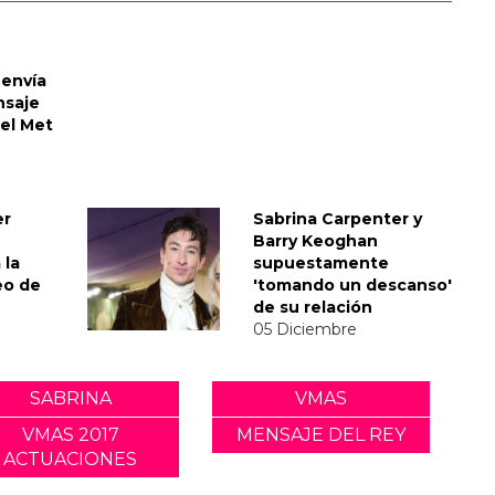
envía
nsaje
del Met
er
Sabrina Carpenter y
Barry Keoghan
 la
supuestamente
eo de
'tomando un descanso'
de su relación
05 Diciembre
SABRINA
VMAS
VMAS 2017
MENSAJE DEL REY
ACTUACIONES