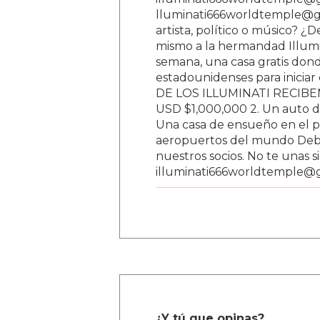
lluminati666worldtemple@gm
artista, político o músico? ¿
mismo a la hermandad Illumi
semana, una casa gratis donde
estadounidenses para inici
DE LOS ILLUMINATI RECIBEN 
USD $1,000,000 2. Un auto d
Una casa de ensueño en el paí
aeropuertos del mundo Debe
nuestros socios. No te unas s
illuminati666worldtemple@
¿Y tú que opinas?