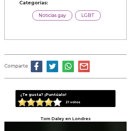
Categorías:
Noticias gay
LGBT
Comparte
¿Te gusta? ¡Puntúalo!
21
votos
Tom Daley en Londres