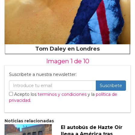
Tom Daley en Londres
Imagen 1 de
10
Suscribete a nuestra newsletter:
Suscribete
Acepto los
terminos y condiciones
y la
política de
privacidad
.
Noticias relacionadas
El autobús de Hazte Oír
llega a América tras