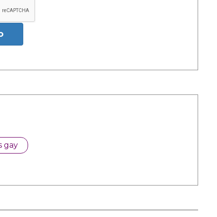
o
s gay