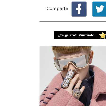
Comparte
¿Te gusta? ¡Puntúalo!