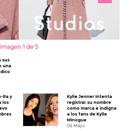
Imagen 1 de
5
a sus
n una
ódico
e-Ra y
Kylie Jenner intenta
 los
registrar su nombre
uevo
como marca e indigna
mbres
a los fans de Kylie
Minogue
06 Mayo