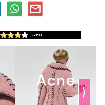
2
votos
⟩