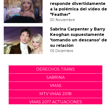
responde divertidamente
a la polémica del vídeo de
"Feather"
30 Noviembre
Sabrina Carpenter y Barry
Keoghan supuestamente
'tomando un descanso' de
su relación
05 Diciembre
DERECHOS TRANS
SABRINA
VMAS
MTV VMAS 2018
VMAS 2017 ACTUACIONES
MENSAJE DEL REY