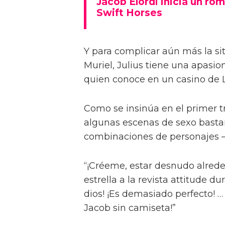
Jacob Elordi inicia un rom
Swift Horses
Y para complicar aún más la sit
Muriel, Julius tiene una apasi
quien conoce en un casino de 
Como se insinúa en el primer trá
algunas escenas de sexo bastan
combinaciones de personajes – 
“¡Créeme, estar desnudo alreded
estrella a la revista attitude d
dios! ¡Es demasiado perfecto! …
Jacob sin camiseta!”