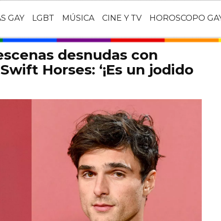
AS GAY
LGBT
MÚSICA
CINE Y TV
HOROSCOPO GA
 escenas desnudas con
Swift Horses: ‘¡Es un jodido