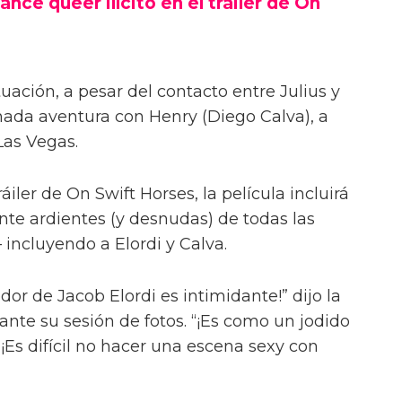
ance queer ilícito en el tráiler de On
uación, a pesar del contacto entre Julius y
onada aventura con Henry (Diego Calva), a
Las Vegas.
iler de On Swift Horses, la película incluirá
te ardientes (y desnudas) de todas las
incluyendo a Elordi y Calva.
or de Jacob Elordi es intimidante!” dijo la
urante su sesión de fotos. “¡Es como un jodido
 ¡Es difícil no hacer una escena sexy con