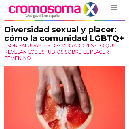
Toggle
navigat
Diversidad sexual y placer:
cómo la comunidad LGBTQ+
¿SON SALUDABLES LOS VIBRADORES? LO QUE
REVELAN LOS ESTUDIOS SOBRE EL PLACER
FEMENINO