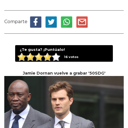
Comparte
¿Te gusta? ¡Puntúalo!
16
votos
Jamie Dornan vuelve a grabar '50SDG'