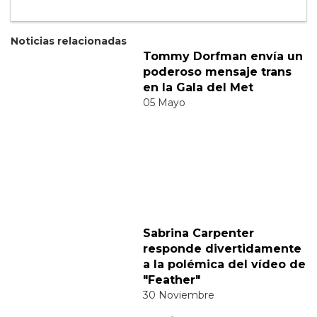
Suscribete a nuestra newsletter:
Suscribete
Acepto los
terminos y condiciones
y la
política de
privacidad
.
Noticias relacionadas
Tommy Dorfman envía un
poderoso mensaje trans
en la Gala del Met
05 Mayo
Sabrina Carpenter