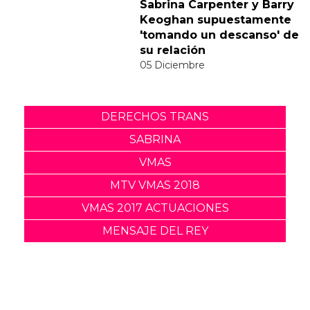
responde divertidamente
a la polémica del vídeo de
"Feather"
30 Noviembre
Sabrina Carpenter y Barry
Keoghan supuestamente
'tomando un descanso' de
su relación
05 Diciembre
DERECHOS TRANS
SABRINA
VMAS
MTV VMAS 2018
VMAS 2017 ACTUACIONES
MENSAJE DEL REY