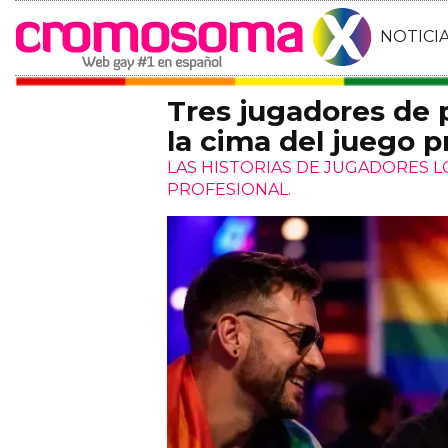
NOTICI
Tres jugadores de
la cima del juego p
LAS HISTORIAS DE JUGADORES 
PROFESIONAL.