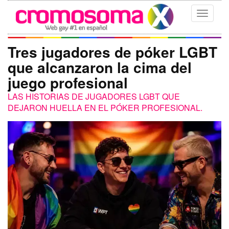
Toggle
navigati
Tres jugadores de póker LGBT
que alcanzaron la cima del
juego profesional
LAS HISTORIAS DE JUGADORES LGBT QUE
DEJARON HUELLA EN EL PÓKER PROFESIONAL.