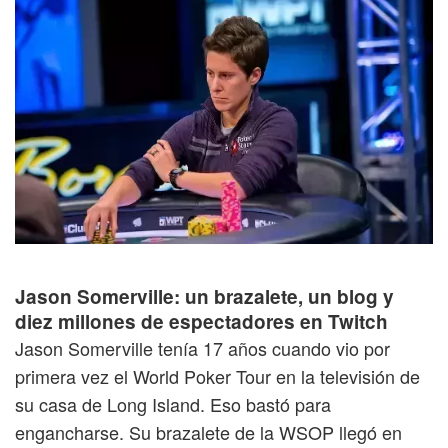
Jason Somerville: un brazalete, un blog y
diez millones de espectadores en Twitch
Jason Somerville tenía 17 años cuando vio por
primera vez el World Poker Tour en la televisión de
su casa de Long Island. Eso bastó para
engancharse. Su brazalete de la WSOP llegó en