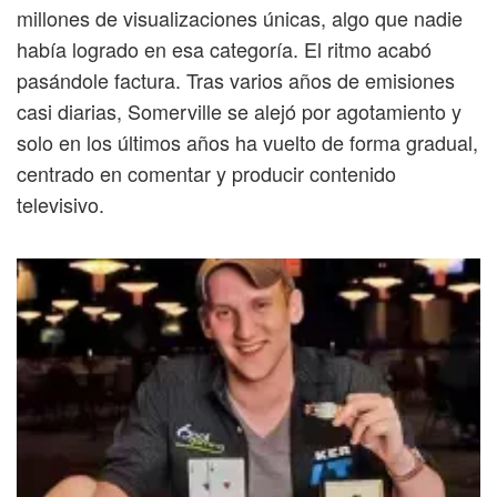
millones de visualizaciones únicas, algo que nadie
había logrado en esa categoría. El ritmo acabó
pasándole factura. Tras varios años de emisiones
casi diarias, Somerville se alejó por agotamiento y
solo en los últimos años ha vuelto de forma gradual,
centrado en comentar y producir contenido
televisivo.