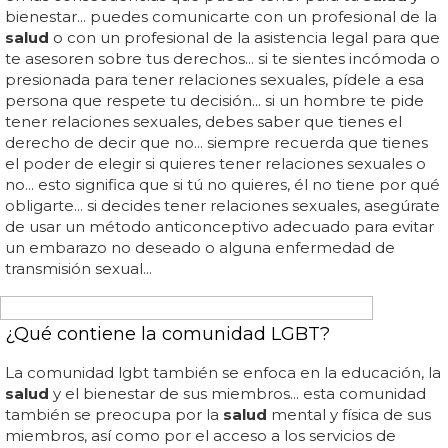
¿Cómo se llama el estudio de la sexualidad?
Esta teoría se ha utilizado para abordar diversos temas
relacionados con la sexualidad, desde el desarrollo de la
identidad sexual hasta la promoción de la
salud
sexual...
está dirigida a comprender la sexualidad desde una
perspectiva holística, abarcando temas como la
anatomía, la fisiología, la psicología, la sociología, la
antropología, la historia, la
salud
y el comportamiento...
esta disciplina se ha utilizado para entender la sexualidad
desde una perspectiva holística, abarcando temas como
la anatomía, la psicología, la sociología, la antropología, la
historia, la
salud
y el comportamiento... además, la teoría
de la sexualidad ha contribuido al desarrollo de la
comprensión de la sexualidad humana, abordando
temas como el desarrollo de la identidad sexual y la
promoción de la
salud
sexual...