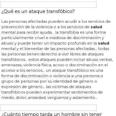
LANZAN UNA GUÍA DE SALUD SEXUAL PARA MUJERES LESBIANAS Y
BISEXUALES
Guía de salud para mujeres lesbianas
Aquí podéis consultar la guía de
salud
sexual para
mujeres lesbianas y bisexuales... la asociación andalucía
diversidad ha creado la increíble iniciativa de publicar una
guía de
salud
sexual para mujeres lesbianas y bisexuales
con motivo del día internacional de acción sobre la
salud
de las mujeres 2020... la
salud
sexual siempre debe ser
una prioridad en nuestras vidas, por eso hay que aplaudir
iniciativas como esta... dentro de la guía, se pone gran
énfasis en la
salud
sexual y sexualidad de las mujeres, ya
lesbianas o bisexuales... el presidente de andalucía
diversidad, antonio ferre ha señalado: “es muy
importante, y más en estos tiempos que estamos
viviendo, que pongamos el foco en cuidar...