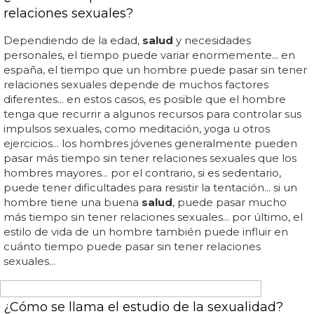
¿Qué es un ataque transfóbico?
Las personas afectadas pueden acudir a los servicios de
prevención de la violencia o a los servicios de
salud
mental para recibir ayuda... la transfobia es una forma
particularmente cruel e insidiosa de discriminación y
abuso y puede tener un impacto profundo en la
salud
mental y el bienestar de las personas afectadas... todas
las personas tienen derecho a vivir libres de ataques
transfóbicos... estos ataques pueden incluir abuso verbal,
amenazas, violencia física, acoso o discriminación en el
acceso a los servicios... un ataque transfóbico es una
forma de discriminación o violencia a una persona o
grupo de personas por su identidad de género o
expresión de género... las víctimas de ataques