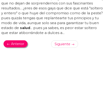
presionada para tener relaciones sexuales, pídele a esa
persona que respete tu decisión... si un hombre te pide
tener relaciones sexuales, debes saber que tienes el
derecho de decir que no... siempre recuerda que tienes
el poder de elegir si quieres tener relaciones sexuales o
no... esto significa que si tú no quieres, él no tiene por qué
obligarte... si decides tener relaciones sexuales, asegúrate
de usar un método anticonceptivo adecuado para evitar
un embarazo no deseado o alguna enfermedad de
transmisión sexual...