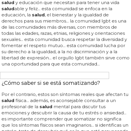
BISEXUALES
La mala salud mental de los bisexuales,
causada por la bifobia y el borrado
Pexelsel estudio muestra que las personas bisexuales
necesitan más apoyo de
salud
mental... bifobia y borrado
son las causas de los problemas de
salud
mental de los
bisexuales... "a través del estudio who i am, queríamos
abordar esta brecha y proporcionar a los médicos de
cabecera y a otros profesionales de la
salud
más
información sobre la
salud
mental bisexual... mientras
tanto, las mujeres bisexuales que tenían relaciones
homosexuales informaron tener mejor
salud
mental que
otros grupos... "aunque en los últimos años se ha
prestado más atención a la
salud
de las lesbianas y los