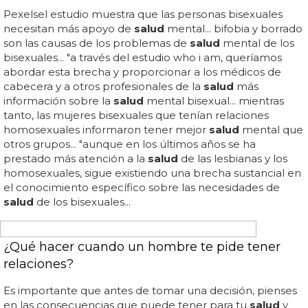
tenga que recurrir a algunos recursos para controlar sus
impulsos sexuales, como meditación, yoga u otros
ejercicios... los hombres jóvenes generalmente pueden
pasar más tiempo sin tener relaciones sexuales que los
hombres mayores... por el contrario, si es sedentario,
puede tener dificultades para resistir la tentación... si un
hombre tiene una buena
salud
, puede pasar mucho
más tiempo sin tener relaciones sexuales... por último, el
estilo de vida de un hombre también puede influir en
cuánto tiempo puede pasar sin tener relaciones
sexuales...