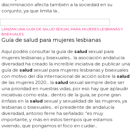
tener un impacto a largo plazo en la
salud
y el bienestar
de las personas transgénero... esta discriminación limita la
capacidad de las personas transgénero para participar
plenamente en la vida pública y privada, y también
puede tener efectos negativos en su
salud
y bienestar
emocional y físico... además, la transfobia también puede
tener efectos negativos en el bienestar emocional y físico
de las personas transgénero... se manifiesta en la
discriminación verbal y física, el bullying, la exclusión
social y la falta de acceso a servicios y recursos... esta
discriminación afecta también a la sociedad en su
conjunto, ya que limita la...