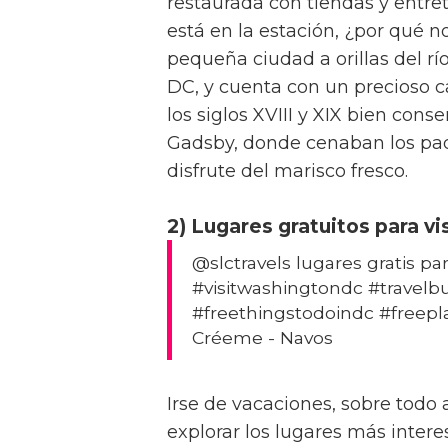
restaurada con tiendas y entret
está en la estación, ¿por qué n
pequeña ciudad a orillas del rí
DC, y cuenta con un precioso ca
los siglos XVIII y XIX bien cons
Gadsby, donde cenaban los pad
disfrute del marisco fresco.
2) Lugares gratuitos para v
@slctravels lugares gratis pa
#visitwashingtondc #travelbu
#freethingstodoindc #freep
Créeme - Navos
Irse de vacaciones, sobre todo 
explorar los lugares más inter