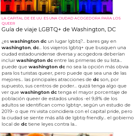
LA CAPITAL DE EE.UU. ES UNA CIUDAD ACOGEDORA PARA LOS
QUEER
Guía de viaje LGBTQ+ de Washington, DC
¿es
washington dc
un lugar lgbtq?... bares gay en
washington
,
dc
... los viajeros lgbtq+ que busquen una
ciudad estadounidense diversa y acogedora deberían
incluir
washington dc
entre las primeras de su lista...
puede que
washington dc
no sea la opción más obvia
para los turistas queer, pero puede que sea una de las
mejores... las principales atracciones de
dc
son, por
supuesto, sus centros de poder... quizá tenga algo que
ver que
washington dc
tenga el mayor porcentaje de
población queer de estados unidos -el 9,8% de los
adultos se identifican como lgbtq+, según un estudio de
2019- o que mi visita coincidiera con el capital pride, pero
la ciudad se siente más allá de lgbtq-friendly... el gobierno
local de
dc
tiene leyes contra la...