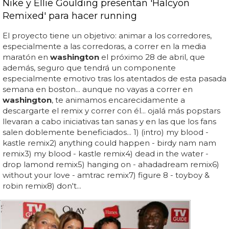
Nike y Ellie Goulding presentan 'Halcyon
Remixed' para hacer running
El proyecto tiene un objetivo: animar a los corredores,
especialmente a las corredoras, a correr en la media
maratón en
washington
el próximo 28 de abril, que
además, seguro que tendrá un componente
especialmente emotivo tras los atentados de esta pasada
semana en boston... aunque no vayas a correr en
washington
, te animamos encarecidamente a
descargarte el remix y correr con él... ojalá más popstars
llevaran a cabo iniciativas tan sanas y en las que los fans
salen doblemente beneficiados... 1) (intro) my blood -
kastle remix2) anything could happen - birdy nam nam
remix3) my blood - kastle remix4) dead in the water -
drop lamond remix5) hanging on - ahadadream remix6)
without your love - amtrac remix7) figure 8 - toyboy &
robin remix8) don't...