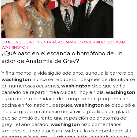
UN NUEVO LIBRO INTENTARÁ ACLARAR LO OCURRIDO CON ISAIAH
WASHINGTON
¿Qué pasó en el escándalo homófobo de un
actor de Anatomía de Grey?
Y finalmente la vida siguió adelante, aunque la carrera de
washington
nunca se recuperó... después de disculparse
en numerosas ocasiones,
washington
dice que se ha
cansado de repartir mea culpas... hoy en día,
washington
es un abierto partidario de trump con un programa de
cocina en fox nation... después,
washington
se disculpó e
incluso grabó un anuncio de servicio público con glaad,
que se emitió durante una reposición de anatomía de
grey... el año pasado,
washington
hizo comentarios
similares cuando atacó en twitter a la ex coprotagonista