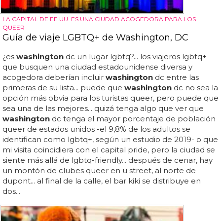
LA CAPITAL DE EE.UU. ES UNA CIUDAD ACOGEDORA PARA LOS
QUEER
Guía de viaje LGBTQ+ de Washington, DC
¿es
washington
dc un lugar lgbtq?... los viajeros lgbtq+
que busquen una ciudad estadounidense diversa y
acogedora deberían incluir
washington
dc entre las
primeras de su lista... puede que
washington
dc no sea la
opción más obvia para los turistas queer, pero puede que
sea una de las mejores... quizá tenga algo que ver que
washington
dc tenga el mayor porcentaje de población
queer de estados unidos -el 9,8% de los adultos se
identifican como lgbtq+, según un estudio de 2019- o que
mi visita coincidiera con el capital pride, pero la ciudad se
siente más allá de lgbtq-friendly... después de cenar, hay
un montón de clubes queer en u street, al norte de
dupont... al final de la calle, el bar kiki se distribuye en
dos...