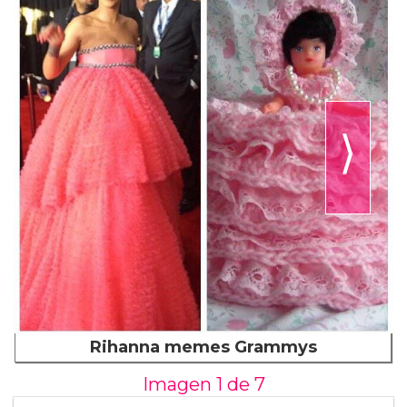
⟩
Rihanna memes Grammys
Imagen 1 de
7