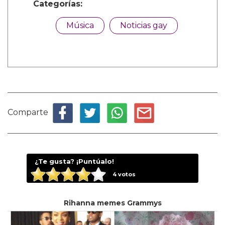
Categorías:
Música
Noticias gay
Comparte
¿Te gusta? ¡Puntúalo!
4
votos
Rihanna memes Grammys