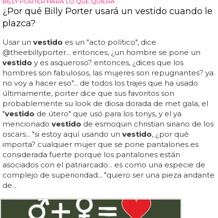
BILLY PORTER HARÁ LO QUE QUIERA
¿Por qué Billy Porter usará un vestido cuando le
plazca?
Usar un
vestido
es un "acto político", dice
@theebillyporter... entonces, ¿un hombre se pone un
vestido
y es asqueroso? entonces, ¿dices que los
hombres son fabulosos, las mujeres son repugnantes? ya
no voy a hacer eso"... de todos los trajes que ha usado
últimamente, porter dice que sus favoritos son
probablemente su look de diosa dorada de met gala, el
"
vestido
de útero" que usó para los tonys, y el ya
mencionado
vestido
de esmoquin christian siriano de los
oscars... "si estoy aquí usando un
vestido
, ¿por qué
importa? cualquier mujer que se pone pantalones es
considerada fuerte porque los pantalones están
asociados con el patriarcado... es como una especie de
complejo de superioridad... "quiero ser una pieza andante
de...