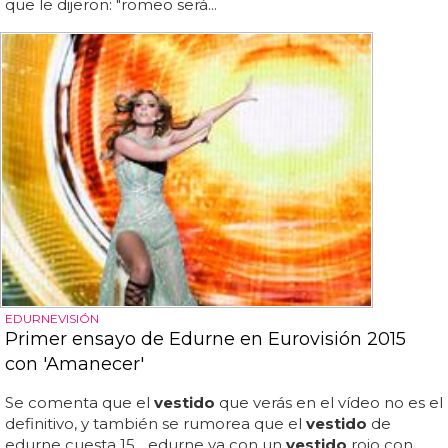
que le dijeron: "romeo será...
EDURNEVISIÓN
Primer ensayo de Edurne en Eurovisión 2015
con 'Amanecer'
Se comenta que el
vestido
que verás en el vídeo no es el
definitivo, y también se rumorea que el
vestido
de
edurne cuesta 15... edurne va con un
vestido
rojo con