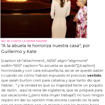
NO SE CORTA LA REINA MADRE.
"A la abuela le horroriza nuestra casa", por
Guillermo y Kate
[caption id="attachment_4656" align="alignnone"
width="650" caption="to picueta se quedó"][/caption]
horrorizada y con cara estupefacta, así se se quedó isabel
ii cuando vio cómo habían expuesto el precioso
vestido
que sarah burton creó para catalina y que tanto dio que
hablar... " y la verdad es que su majestad tiene un poquito
de razón... aquí la reina de inglaterra, que se prepara para
sus vacaciones (¿pero esta mujer trabaja?) no tuvo ningún
reparo en dar su opinión más sincera cuando vio la sala
casi en penumbra con un maniquí con las manos hacia