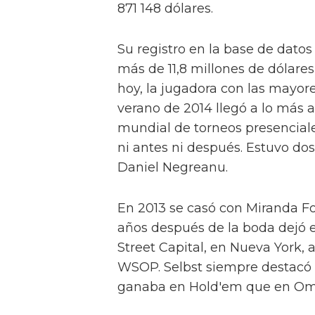
871 148 dólares.
Su registro en la base de datos
más de 11,8 millones de dólares
hoy, la jugadora con las mayor
verano de 2014 llegó a lo más a
mundial de torneos presenciale
ni antes ni después. Estuvo d
Daniel Negreanu.
En 2013 se casó con Miranda Fos
años después de la boda dejó e
Street Capital, en Nueva York,
WSOP. Selbst siempre destacó 
ganaba en Hold'em que en Oma