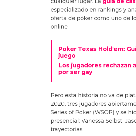
cualquier lugar. La
guía de cas
especializado en rankings y aná
oferta de póker como uno de los
online.
Poker Texas Hold'em: Guía
juego
Los jugadores rechazan a
por ser gay
Pero esta historia no va de pla
2020, tres jugadores abiertam
Series of Poker (WSOP) y se hic
presencial: Vanessa Selbst, Jas
trayectorias.