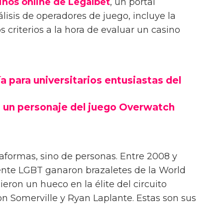
inos online de Legalbet
, un portal
lisis de operadores de juego, incluye la
 criterios a la hora de evaluar un casino
 para universitarios entusiastas del
 un personaje del juego Overwatch
taformas, sino de personas. Entre 2008 y
ente LGBT ganaron brazaletes de la World
ieron un hueco en la élite del circuito
on Somerville y Ryan Laplante. Estas son sus