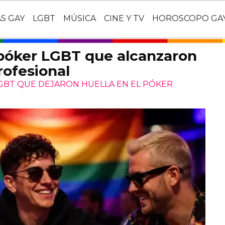
AS GAY
LGBT
MÚSICA
CINE Y TV
HOROSCOPO GA
 póker LGBT que alcanzaron
rofesional
LGBT QUE DEJARON HUELLA EN EL PÓKER