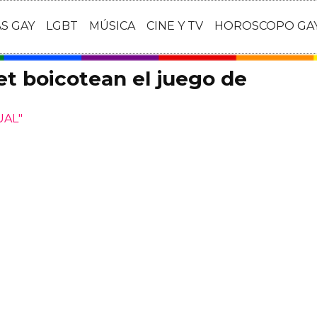
AS GAY
LGBT
MÚSICA
CINE Y TV
HOROSCOPO GA
net boicotean el juego de
UAL"