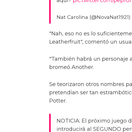
aquí?
pic.twitter.com/pepf
Nat Carolina (@NovaNat1921)
"Nah, eso no es lo suficientem
Leatherfruit", comentó un usuar
"También habrá un personaje a
bromeó Another.
Se teorizaron otros nombres pa
pretendían ser tan estrambóti
Potter.
NOTICIA: El próximo juego d
introducirá al SEGUNDO pers