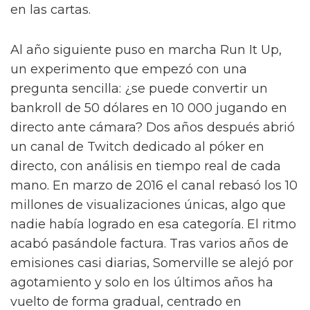
en las cartas.
Al año siguiente puso en marcha Run It Up,
un experimento que empezó con una
pregunta sencilla: ¿se puede convertir un
bankroll de 50 dólares en 10 000 jugando en
directo ante cámara? Dos años después abrió
un canal de Twitch dedicado al póker en
directo, con análisis en tiempo real de cada
mano. En marzo de 2016 el canal rebasó los 10
millones de visualizaciones únicas, algo que
nadie había logrado en esa categoría. El ritmo
acabó pasándole factura. Tras varios años de
emisiones casi diarias, Somerville se alejó por
agotamiento y solo en los últimos años ha
vuelto de forma gradual, centrado en