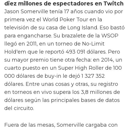
diez millones de espectadores en Twitch
Jason Somerville tenía 17 años cuando vio por
primera vez el World Poker Tour en la
televisión de su casa de Long Island. Eso bastó
para engancharse. Su brazalete de la WSOP
llegó en 2011, en un torneo de No-Limit
Hold'em que le reportó 493 091 dólares. Pero
su mayor premio tiene otra fecha: en 2014, un
cuarto puesto en un Super High Roller de 100
000 dólares de buy-in le dejó 1 327 352
dólares. Entre unas cosas y otras, su registro
en torneos en vivo supera los 3,8 millones de
dólares según las principales bases de datos
del circuito.
Fuera de las mesas, Somerville cargaba con