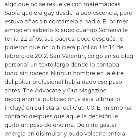
algo que no se resuelve con matemáticas.
Sabía que era gay desde la adolescencia, pero
estuvo años sin contárselo a nadie. El primer
amigo en saberlo lo supo cuando Somerville
tenía 22 años; sus padres, poco después, le
pidieron que no lo hiciera público. Un 14 de
febrero de 2012, San Valentín, colgó en su blog
personal un texto largo donde lo contaba
todo, sin rodeos. Ningún hombre en la élite
del póker profesional había dado ese paso
antes. The Advocate y Out Magazine
recogieron la publicación, y esta última lo
incluyó en su lista anual Out 100. Él mismo ha
contado después que aquella decisión le
quitó un peso de encima. Dejó de gastar
energía en disimular y pudo volcarla entera