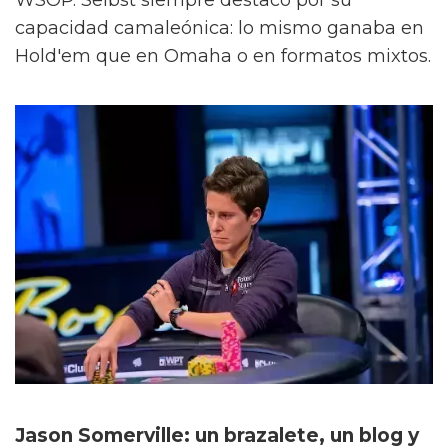
WSOP. Selbst siempre destacó por su
capacidad camaleónica: lo mismo ganaba en
Hold'em que en Omaha o en formatos mixtos.
Jason Somerville: un brazalete, un blog y