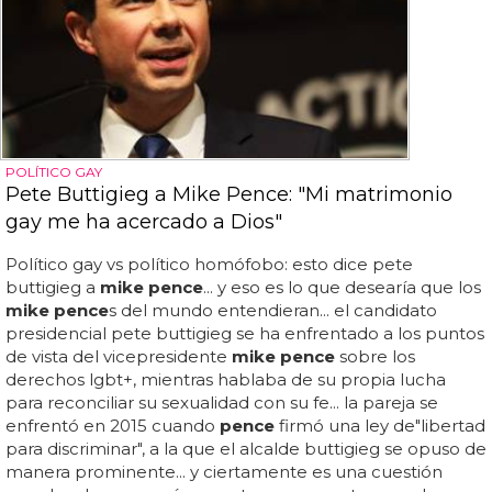
POLÍTICO GAY
Pete Buttigieg a Mike Pence: "Mi matrimonio
gay me ha acercado a Dios"
Político gay vs político homófobo: esto dice pete
buttigieg a
mike pence
... y eso es lo que desearía que los
mike pence
s del mundo entendieran... el candidato
presidencial pete buttigieg se ha enfrentado a los puntos
de vista del vicepresidente
mike pence
sobre los
derechos lgbt+, mientras hablaba de su propia lucha
para reconciliar su sexualidad con su fe... la pareja se
enfrentó en 2015 cuando
pence
firmó una ley de"libertad
para discriminar", a la que el alcalde buttigieg se opuso de
manera prominente... y ciertamente es una cuestión