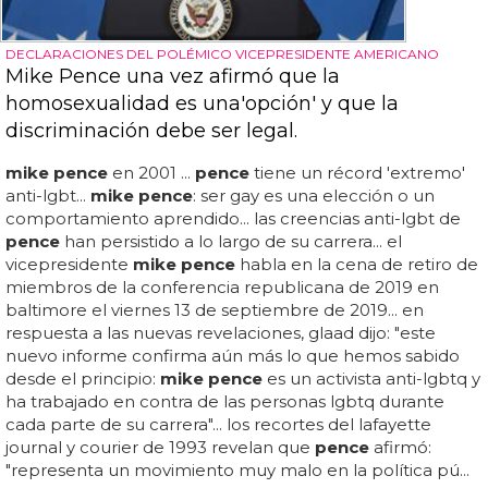
DECLARACIONES DEL POLÉMICO VICEPRESIDENTE AMERICANO
Mike Pence una vez afirmó que la
homosexualidad es una'opción' y que la
discriminación debe ser legal.
mike pence
en 2001 ...
pence
tiene un récord 'extremo'
anti-lgbt...
mike pence
: ser gay es una elección o un
comportamiento aprendido... las creencias anti-lgbt de
pence
han persistido a lo largo de su carrera... el
vicepresidente
mike pence
habla en la cena de retiro de
miembros de la conferencia republicana de 2019 en
baltimore el viernes 13 de septiembre de 2019... en
respuesta a las nuevas revelaciones, glaad dijo: "este
nuevo informe confirma aún más lo que hemos sabido
desde el principio:
mike pence
es un activista anti-lgbtq y
ha trabajado en contra de las personas lgbtq durante
cada parte de su carrera"... los recortes del lafayette
journal y courier de 1993 revelan que
pence
afirmó:
"representa un movimiento muy malo en la política pú...