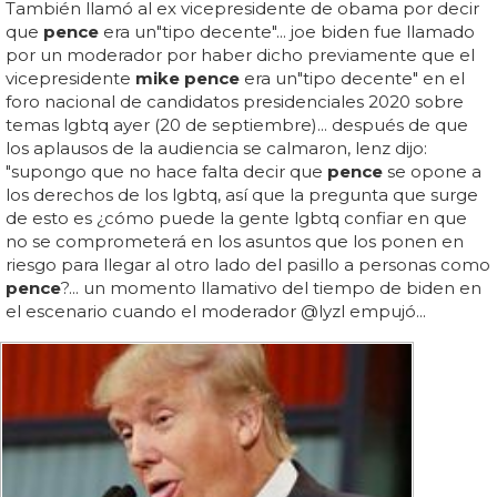
También llamó al ex vicepresidente de obama por decir
que
pence
era un"tipo decente"... joe biden fue llamado
por un moderador por haber dicho previamente que el
vicepresidente
mike pence
era un"tipo decente" en el
foro nacional de candidatos presidenciales 2020 sobre
temas lgbtq ayer (20 de septiembre)... después de que
los aplausos de la audiencia se calmaron, lenz dijo:
"supongo que no hace falta decir que
pence
se opone a
los derechos de los lgbtq, así que la pregunta que surge
de esto es ¿cómo puede la gente lgbtq confiar en que
no se comprometerá en los asuntos que los ponen en
riesgo para llegar al otro lado del pasillo a personas como
pence
?... un momento llamativo del tiempo de biden en
el escenario cuando el moderador @lyzl empujó...