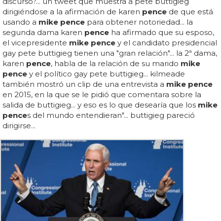
discurso?... un tweet que muestra a pete buttigieg
dirigiéndose a la afirmación de karen
pence
de que está
usando a
mike pence
para obtener notoriedad... la
segunda dama karen
pence
ha afirmado que su esposo,
el vicepresidente
mike pence
y el candidato presidencial
gay pete buttigieg tienen una "gran relación"... la 2ª dama,
karen
pence
, habla de la relación de su marido
mike
pence
y el político gay pete buttigieg... kilmeade
también mostró un clip de una entrevista a
mike pence
en 2015, en la que se le pidió que comentara sobre la
salida de buttigieg... y eso es lo que desearía que los
mike
pence
s del mundo entendieran"... buttigieg pareció
dirigirse...