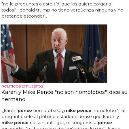
"no le preguntes a este tío, que los quiere colgar a
todos!"... donald trump no tiene vergüenza ninguna y no
pretende esconder...
POLÍTICOS EXPUESTOS
Karen y Mike Pence "no son homófobos", dice su
hermano
¿karen
pence
homófoba?... ¿
mike pence
homófobo?... al
preguntársele al público estadounidense que karen y
mike pence
no son anti-lgbt, el congresista
pence
respondió: "mi hermano y mi cuñada no lo son"... karen