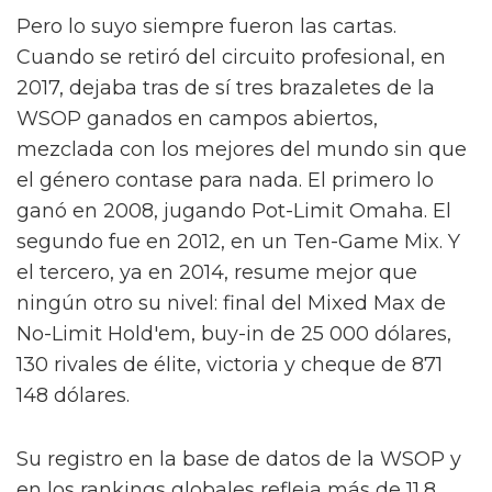
Pero lo suyo siempre fueron las cartas.
Cuando se retiró del circuito profesional, en
2017, dejaba tras de sí tres brazaletes de la
WSOP ganados en campos abiertos,
mezclada con los mejores del mundo sin que
el género contase para nada. El primero lo
ganó en 2008, jugando Pot-Limit Omaha. El
segundo fue en 2012, en un Ten-Game Mix. Y
el tercero, ya en 2014, resume mejor que
ningún otro su nivel: final del Mixed Max de
No-Limit Hold'em, buy-in de 25 000 dólares,
130 rivales de élite, victoria y cheque de 871
148 dólares.
Su registro en la base de datos de la WSOP y
en los rankings globales refleja más de 11,8