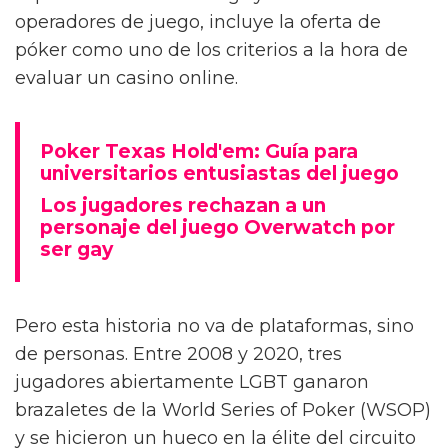
operadores de juego, incluye la oferta de
póker como uno de los criterios a la hora de
evaluar un casino online.
Poker Texas Hold'em: Guía para
universitarios entusiastas del juego
Los jugadores rechazan a un
personaje del juego Overwatch por
ser gay
Pero esta historia no va de plataformas, sino
de personas. Entre 2008 y 2020, tres
jugadores abiertamente LGBT ganaron
brazaletes de la World Series of Poker (WSOP)
y se hicieron un hueco en la élite del circuito