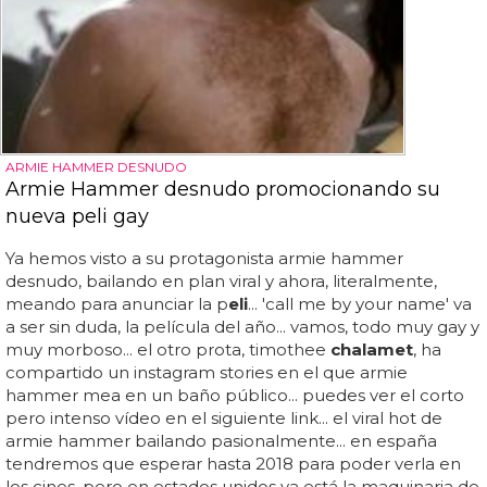
ARMIE HAMMER DESNUDO
Armie Hammer desnudo promocionando su
nueva peli gay
Ya hemos visto a su protagonista armie hammer
desnudo, bailando en plan viral y ahora, literalmente,
meando para anunciar la p
eli
... 'call me by your name' va
a ser sin duda, la película del año... vamos, todo muy gay y
muy morboso... el otro prota, timothee
chalamet
, ha
compartido un instagram stories en el que armie
hammer mea en un baño público... puedes ver el corto
pero intenso vídeo en el siguiente link... el viral hot de
armie hammer bailando pasionalmente... en españa
tendremos que esperar hasta 2018 para poder verla en
los cines, pero en estados unidos ya está la maquinaria de