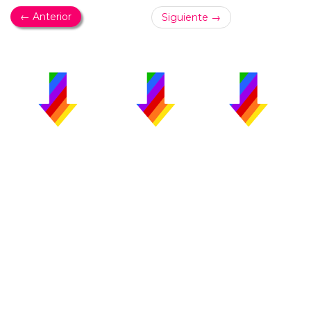
← Anterior
Siguiente →
PUBLICIDAD
COLABORA
AVISO LEGAL
CONTACTO
Copyright 2026 CromosomaX