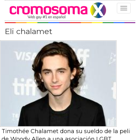
Toggle
navigat
Eli chalamet
Timothée Chalamet dona su sueldo de la peli
de Woody Allen a una asociación LGBT