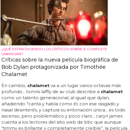
¿QUÉ ESTÁN DICIENDO LOS CRÍTICOS SOBRE A COMPLETE
UNKNOWN?
Críticas sobre la nueva película biográfica de
Bob Dylan protagonizada por Timothée
Chalamet
En cambio,
chalamet
va a un lugar varios octavas más
profundo... tomris laffly de av club describe a
chalamet
como un talento generacional, al igual que dylan,
añadiendo: "canta y habla como él, con ese rasgado y
nasal desinterés, y captura su entonación única... es todo
ascenso, pero problemático y poco claro... caryn james
cuenta a los lectores del sitio web de bbc que aunque
“timmy es brillante y completamente creíble”, la película