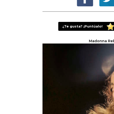
¿Te gusta? ¡Puntúalo!
Madonna Reb