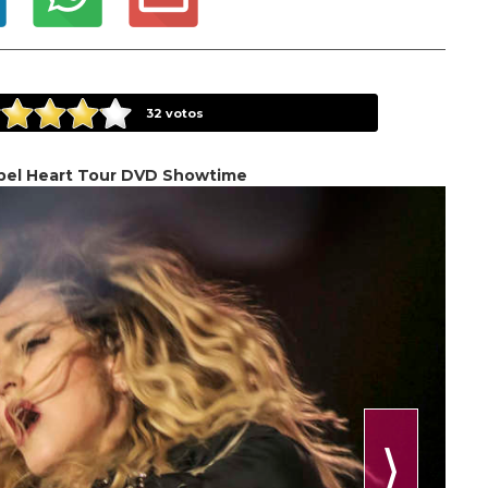
32
votos
el Heart Tour DVD Showtime
⟩