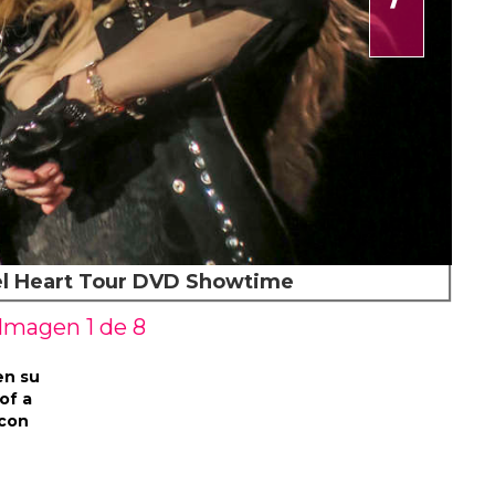
l Heart Tour DVD Showtime
Imagen 1 de
8
en su
of a
 con