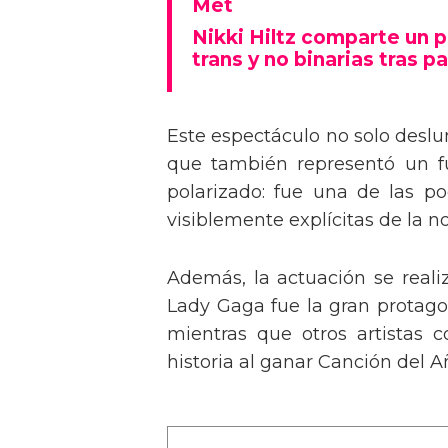
Tommy Dorfman envía un 
Met
Nikki Hiltz comparte un 
trans y no binarias tras pa
Este espectáculo no solo deslu
que también representó un fu
polarizado: fue una de las p
visiblemente explícitas de la n
Además, la actuación se real
Lady Gaga fue la gran protagon
mientras que otros artistas
historia al ganar Canción del A