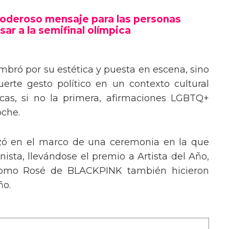
poderoso mensaje trans en la Gala del
poderoso mensaje para las personas
sar a la semifinal olímpica
mbró por su estética y puesta en escena, sino
erte gesto político en un contexto cultural
ocas, si no la primera, afirmaciones LGBTQ+
oche.
izó en el marco de una ceremonia en la que
ista, llevándose el premio a Artista del Año,
 como Rosé de BLACKPINK también hicieron
ño.