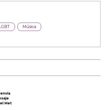
LGBT
Música