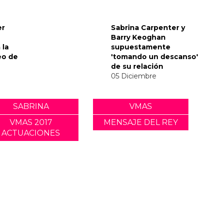
envía
nsaje
del Met
er
Sabrina Carpenter y
Barry Keoghan
 la
supuestamente
eo de
'tomando un descanso'
de su relación
05 Diciembre
SABRINA
VMAS
VMAS 2017
MENSAJE DEL REY
ACTUACIONES