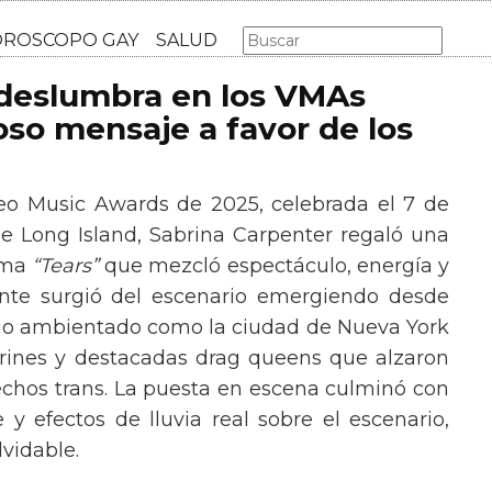
AS GAY
LGBT
MÚSICA
CINE Y TV
HOROSCOPO GA
 deslumbra en los VMAs
so mensaje a favor de los
eo Music Awards de 2025, celebrada el 7 de
e Long Island, Sabrina Carpenter regaló una
ema
“Tears”
que mezcló espectáculo, energía y
tante surgió del escenario emergiendo desde
ario ambientado como la ciudad de Nueva York
rines y destacadas drag queens que alzaron
echos trans. La puesta en escena culminó con
y efectos de lluvia real sobre el escenario,
vidable.