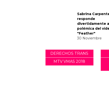
Noticias relacionadas
Tommy Dorfman 
un poderoso me
trans en la Gala 
05 Mayo
Sabrina Carpent
responde
divertidamente a
polémica del víd
"Feather"
30 Noviembre
DERECHOS TRANS
MTV VMAS 2018