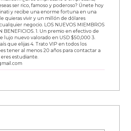
ail.com ¿Eres empresario o empresaria,
Deseas ser rico, famoso y poderoso? Únete hoy
nati y recibe una enorme fortuna en una
 quieras vivir y un millón de dólares
ar cualquier negocio. LOS NUEVOS MIEMBROS
BENEFICIOS. 1. Un premio en efectivo de
e lujo nuevo valorado en USD $50,000 3.
s que elijas 4. Trato VIP en todos los
s tener al menos 20 años para contactar a
i eres estudiante.
gmail.com