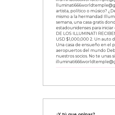
lluminati666worldtemple@gm
artista, político o músico? ¿
mismo a la hermandad Illumi
semana, una casa gratis donde
estadounidenses para inici
DE LOS ILLUMINATI RECIBEN 
USD $1,000,000 2. Un auto d
Una casa de ensueño en el paí
aeropuertos del mundo Debe
nuestros socios. No te unas s
illuminati666worldtemple@
¿Y tú que opinas?