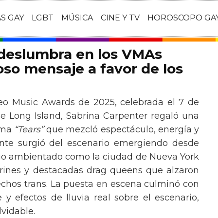
AS GAY
LGBT
MÚSICA
CINE Y TV
HOROSCOPO GA
 deslumbra en los VMAs
so mensaje a favor de los
eo Music Awards de 2025, celebrada el 7 de
e Long Island, Sabrina Carpenter regaló una
ema
“Tears”
que mezcló espectáculo, energía y
tante surgió del escenario emergiendo desde
ario ambientado como la ciudad de Nueva York
rines y destacadas drag queens que alzaron
echos trans. La puesta en escena culminó con
y efectos de lluvia real sobre el escenario,
vidable.