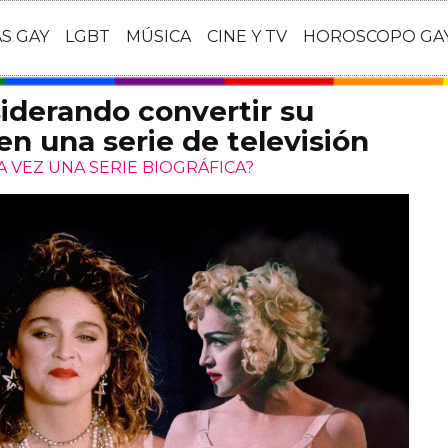
AS GAY
LGBT
MÚSICA
CINE Y TV
HOROSCOPO GA
iderando convertir su
 en una serie de televisión
 VEZ UNA SERIE BIOGRÁFICA?