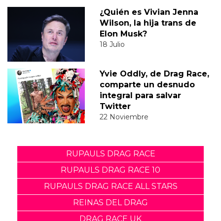
¿Quién es Vivian Jenna
Wilson, la hija trans de
Elon Musk?
18 Julio
Yvie Oddly, de Drag Race,
comparte un desnudo
integral para salvar
Twitter
22 Noviembre
RUPAULS DRAG RACE
RUPAULS DRAG RACE 10
RUPAULS DRAG RACE ALL STARS
REINAS DEL DRAG
DRAG RACE UK