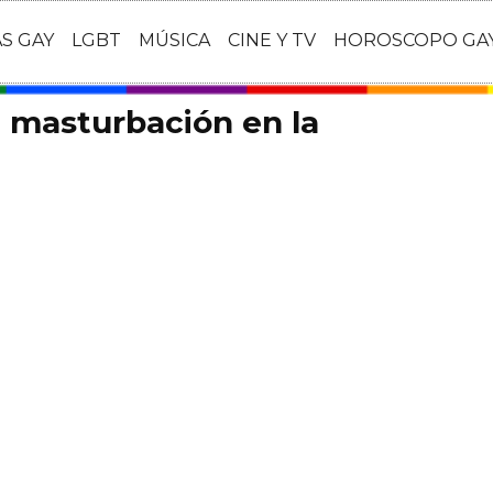
AS GAY
LGBT
MÚSICA
CINE Y TV
HOROSCOPO GA
 masturbación en la