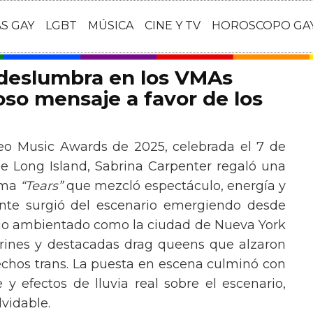
AS GAY
LGBT
MÚSICA
CINE Y TV
HOROSCOPO GA
 deslumbra en los VMAs
so mensaje a favor de los
eo Music Awards de 2025, celebrada el 7 de
e Long Island, Sabrina Carpenter regaló una
ema
“Tears”
que mezcló espectáculo, energía y
tante surgió del escenario emergiendo desde
ario ambientado como la ciudad de Nueva York
rines y destacadas drag queens que alzaron
echos trans. La puesta en escena culminó con
y efectos de lluvia real sobre el escenario,
vidable.