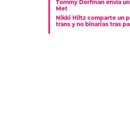
Tommy Dorfman envía un 
Met
Nikki Hiltz comparte un 
trans y no binarias tras pa
Este espectáculo no solo deslu
que también representó un fu
polarizado: fue una de las p
visiblemente explícitas de la n
Además, la actuación se real
Lady Gaga fue la gran protagon
mientras que otros artistas
historia al ganar Canción del A