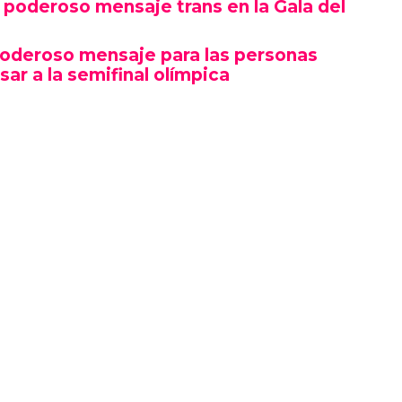
poderoso mensaje trans en la Gala del
poderoso mensaje para las personas
sar a la semifinal olímpica
mbró por su estética y puesta en escena, sino
erte gesto político en un contexto cultural
ocas, si no la primera, afirmaciones LGBTQ+
oche.
izó en el marco de una ceremonia en la que
ista, llevándose el premio a Artista del Año,
 como Rosé de BLACKPINK también hicieron
ño.