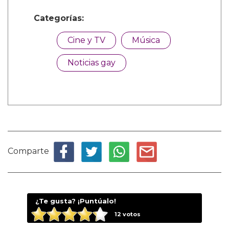
Categorías:
Cine y TV
Música
Noticias gay
Comparte
¿Te gusta? ¡Puntúalo!
12
votos