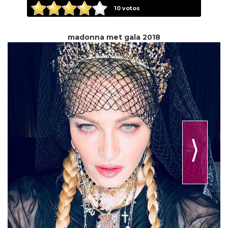
10
votos
madonna met gala 2018
⟩