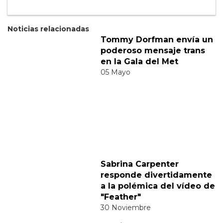
Suscribete a nuestra newsletter:
Suscribete
Acepto los
terminos y condiciones
y la
política de
privacidad
.
Noticias relacionadas
Tommy Dorfman envía un
poderoso mensaje trans
en la Gala del Met
05 Mayo
Sabrina Carpenter