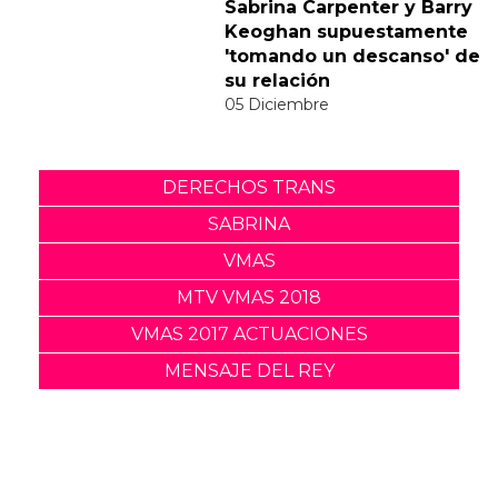
responde divertidamente
a la polémica del vídeo de
"Feather"
30 Noviembre
Sabrina Carpenter y Barry
Keoghan supuestamente
'tomando un descanso' de
su relación
05 Diciembre
DERECHOS TRANS
SABRINA
VMAS
MTV VMAS 2018
VMAS 2017 ACTUACIONES
MENSAJE DEL REY