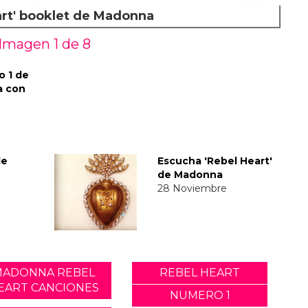
art' booklet de Madonna
Imagen 1 de
8
 1 de
a con
de
Escucha 'Rebel Heart'
de Madonna
28 Noviembre
MADONNA REBEL
REBEL HEART
EART CANCIONES
NUMERO 1