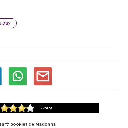
s gay
13
votos
eart' booklet de Madonna