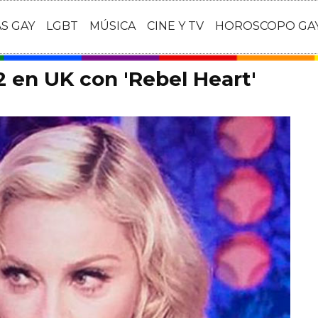
AS GAY
LGBT
MÚSICA
CINE Y TV
HOROSCOPO GA
 en UK con 'Rebel Heart'