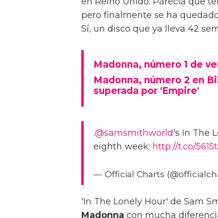
en Reino Unido. Parecía que te
pero finalmente se ha quedado 
Sí, un disco que ya lleva 42 se
Madonna, número 1 de ven
Madonna, número 2 en Bill
superada por 'Empire'
.
@samsmithworld
's In The 
eighth week:
http://t.co/5615
— Official Charts (@officialch
'In The Lonely Hour' de Sam S
Madonna
con mucha diferencia