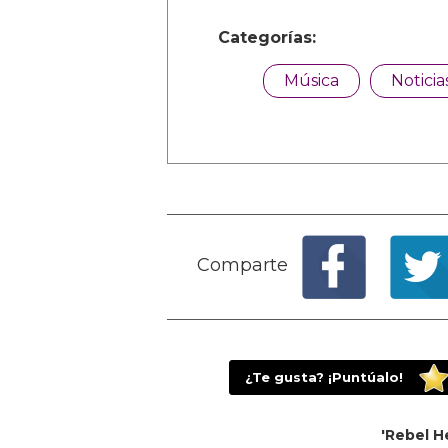
Categorías:
Música
Noticia
Comparte
¿Te gusta? ¡Puntúalo!
'Rebel H