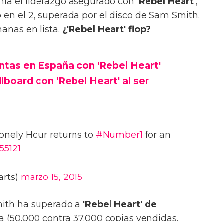
nía el liderazgo asegurado con
'Rebel Heart'
,
en el 2, superada por el disco de Sam Smith.
manas en lista.
¿'Rebel Heart' flop?
tas en España con 'Rebel Heart'
board con 'Rebel Heart' al ser
Lonely Hour returns to
#Number1
for an
t55121
arts)
marzo 15, 2015
mith ha superado a
'Rebel Heart'
de
 (50.000 contra 37.000 copias vendidas,