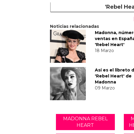
'Rebel He
Noticias relacionadas
Madonna, número
ventas en Españ
'Rebel Heart'
18 Marzo
Así es el libreto 
'Rebel Heart' de
Madonna
09 Marzo
MADONNA REBEL
HEART
H