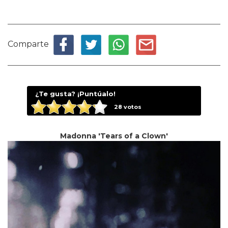
Comparte
¿Te gusta? ¡Puntúalo!
28
votos
Madonna 'Tears of a Clown'