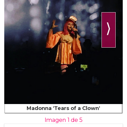
⟩
Madonna 'Tears of a Clown'
Imagen 1 de
5