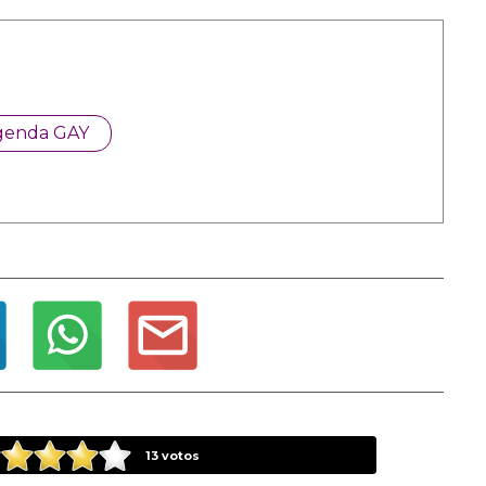
genda GAY
13
votos