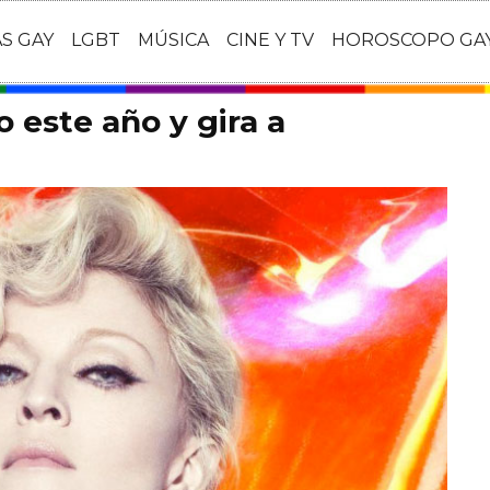
AS GAY
LGBT
MÚSICA
CINE Y TV
HOROSCOPO GA
 este año y gira a