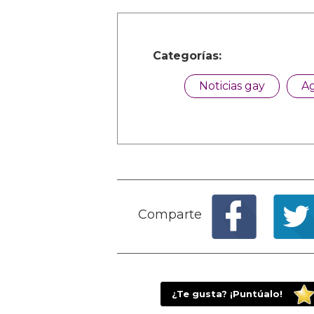
Categorías:
Noticias gay
A
Comparte
¿Te gusta? ¡Puntúalo!