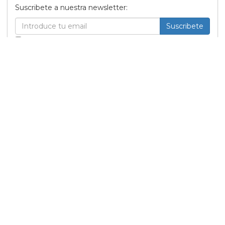
Suscribete a nuestra newsletter:
Suscribete
Acepto los
terminos y condiciones
y la
política de
privacidad
.
Noticias relacionadas
Tommy Dorfman envía un
poderoso mensaje trans
en la Gala del Met
05 Mayo
Sabrina Carpenter