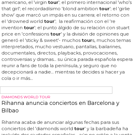
más adelante este año... la primera estrella no binaria en
tener su doble en
madame
tussauds fue el baterista g-
flip, cuya figura de cera apareció en sídney, australia... la
noticia fue anunciada el miércoles 23 de abril y ramsey
estará al lado de figuras como harry styles, zendaya y lil
nas
x
en la zona de premios... the last of us se emite en
hbo los domingos a las 9 p... “estoy maravillada por el
nivel de detalle que los artistas ponen en su trabajo, y ha
sido una e
x
periencia divertida ser incluida en su...
EL COMEBACK DEL AÑO
Así suena 'Medellín' de Madonna y Maluma