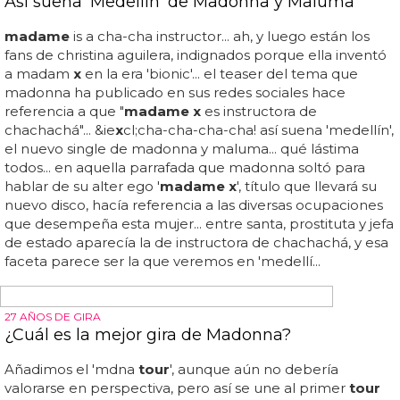
maybe you’re the right fu do my thang #getitright can’t
be tamed adore you drive... rooting for my baby jolene
(dolly parton cover) hey ya (outkast...
Bella Ramsey, la primera persona no binaria con
figura de cera en Madame Tussauds de Londres
“es un honor trabajar con los artistas de clase mundial de
madame
tussauds londres en mi figura”, dijo ramsey... la
estrella ha estado trabajando con
madame
tussauds
londres para perfeccionar la figura, que se presentará