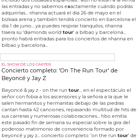
madame
is a cha-cha instructor... ah, y luego están los
fans de christina aguilera, indignados porque ella inventó
a madam
x
en la era 'bionic'... el teaser del tema que
madonna ha publicado en sus redes sociales hace
referencia a que "
madame x
es instructora de
chachachá"... &ie
x
cl;cha-cha-cha-cha! así suena 'medellín',
el nuevo single de madonna y maluma... qué lástima
todos... en aquella parrafada que madonna soltó para
hablar de su alter ego '
madame x
', título que llevará su
nuevo disco, hacía referencia a las diversas ocupaciones
que desempeña esta mujer... entre santa, prostituta y jefa
de estado aparecía la de instructora de chachachá, y esa
faceta parece ser la que veremos en 'medellí...