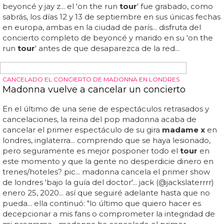
27 AÑOS DE GIRA
¿Cuál es la mejor gira de Madonna?
Añadimos el 'mdna
tour
', aunque aún no debería
valorarse en perspectiva, pero así se une al primer
tour
americano, el 'virgin
tour
'; el primero internacional 'who's
that girl'; el recordadísimo 'blond ambition
tour
'; el 'girlie
show' que marcó un impás en su carrera; el retorno con
el 'drowned world
tour
'; la reafirmación con el 're
invention
tour
'; el punto álgido de su relación con stuart
price en 'confessions
tour
' y la división de opiniones que
generó el 'sticky & sweet'- muchos
tour
s, muchos temas
interpretados, mucho vestuario, pantallas, bailarines,
documentales, directos, playbacks, provocaciones,
controversias y dramas... su única parada española espera