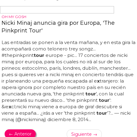
Rihanna acaba de anunciar algunas fechas para sus
conciertos del 'diamonds world
tour
' y la barbadeña ha
incluído dos ciudades españolas... aún no están a la venta
las entradas y no sabemos e
x
actamente cuándo podrás
adquirirlas... rihanna actuará el día 26 de mayo en el
bizkaia arena y también tendrá concierto en barcelona el
día 1 de junio... ya puedes respirar tranquilos, rihanna
traera su 'diamonds world
tour
' a bilbao y barcelona...
pronto habrá entradas para los conciertos de rihanna en
bilbao y barcelona...