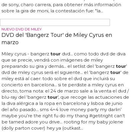
La responsable de prensa estaba más bien perpleja y no
tenía noticias de esa nueva gira de mónica... o que una de
las dos partes, véase mónica, lo ha hecho
unilateralmente... hemos insistido para saber qué había
pasado pero parece que lo único claro es que ambas
partes han puesto tierra de por medio... por curiosidad le
mandamos el cartel de '
madame
noir' y volvimos a
llamar... esta mañana hemos conseguido hablar con el
jefe de producto y nos ha dicho que mónica ya no está
en sony... en el poster de la gira se indica que lo produce
alaia productions y no se nombraba a sony bmg... lo
fuerte (bueno, tampoco es madonna dejando warner)
viene ahora... contactamos con la responsable de prensa
de sony, charo carrera, para obtener más información
sobre la gira de moni, la contestación fue: "la...