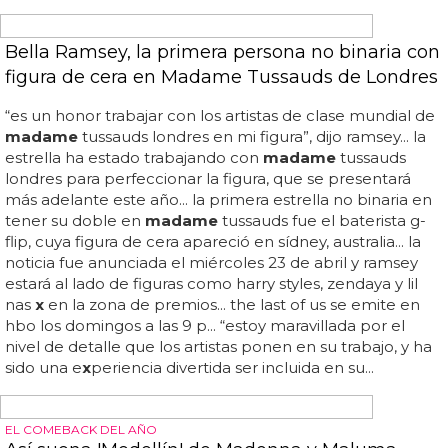
NUEVO DVD DE MILEY
DVD del 'Bangerz Tour' de Miley Cyrus en
marzo
Miley cyrus - bangerz
tour
dvd... como todo dvd de diva
que se precie, vendrá con imágenes de miley
preparando su gira y demás... el setlist del 'bangerz
tour
'
dvd de miley cyrus será el siguiente... el 'bangerz
tour
' de
miley está al caer: todo sobre el dvd que incluirá su
concierto en barcelona... si te perdiste a miley cyrus en
directo, toma nota: el 24 de marzo sale a la venta el dvd /
blu-ray del 'bangerz
tour
', que recoge las actuaciones de
la diva alérgica a la ropa en barcelona y lisboa de junio
del año pasado... sms 4×4 love money party my darlin’