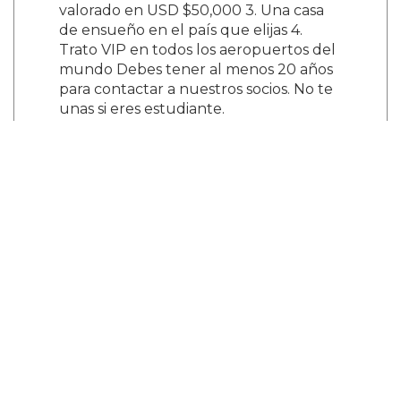
valorado en USD $50,000 3. Una casa
de ensueño en el país que elijas 4.
Trato VIP en todos los aeropuertos del
mundo Debes tener al menos 20 años
para contactar a nuestros socios. No te
unas si eres estudiante.
illuminati666worldtemple@gmail.com
¿Y tú que opinas?