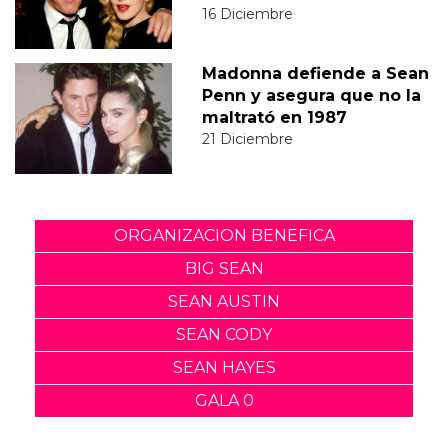
16 Diciembre
Madonna defiende a Sean
Penn y asegura que no la
maltrató en 1987
21 Diciembre
ORGANIZACION BENEFICA
BIG SEAN
SEAN AUSTIN
SEAN CODY
SEAN HAYES
GALA 0