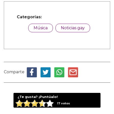
Categorías:
Música
Noticias gay
Comparte
¿Te gusta? ¡Puntúalo!
17
votos