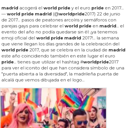
madrid
acogerá el
world pride
y el euro
pride
en 2017...
—
world pride madrid
(@
world
pride
2017) 22 de junio
de 2017... pasos de peatones arcoíris y semáforos con
parejas gays para celebrar el
world pride
en
madrid
... el
evento del año no podía quedarse sin él: ¡ya tenemos
emoji oficial del
world pride madrid
2017!... la semana
que viene llegan los días grandes de la celebración del
world pride
2017, que se celebra en la ciudad de
madrid
este año coincidiendo también en este lugar el euro
pride
... tienes que utilizar el hashtag #
world
pride
2017
para ver el iconito del que han considera símbolo de una
"puerta abierta a la diversidad", la madrileña puerta de
alcalá que vemos dibujada en el logo...