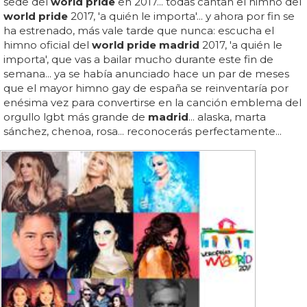
sede del
world pride
en 2017... todas cantan el himno del
world pride
2017, 'a quién le importa'... y ahora por fin se
ha estrenado, más vale tarde que nunca: escucha el
himno oficial del
world pride madrid
2017, 'a quién le
importa', que vas a bailar mucho durante este fin de
semana... ya se había anunciado hace un par de meses
que el mayor himno gay de españa se reinventaría por
enésima vez para convertirse en la canción emblema del
orgullo lgbt más grande de
madrid
... alaska, marta
sánchez, chenoa, rosa... reconocerás perfectamente...