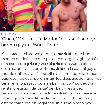
HIMNO GAY
'Chica, Welcome To Madrid' de Kika Lorace, el
himno gay del World Pride
Kika lorace - chica, welcome to
madrid
... ¡qué buena
manera de definir lo que pasa en el orgullo lgbt! y más
con este euro
pride
y
world pride
a la vuelta de la
esquina, que va a convertir
madrid
en la capital gay del
mundo entero... 'adiós botella', el himno de kika lorace
para decir adiós al pp en
madrid
... después de hacernos
bailar el año pasado con 'arriba, maricón', su peculiar
reinterpretación de 'ginza' de j balvin, esta vez
bailamos 'chica, welcome to
madrid
' de kika lorace, el
himno gay del
world pride
... se acerca el verano y ya
estaba tardando en llegarnos un nuevo himno gay