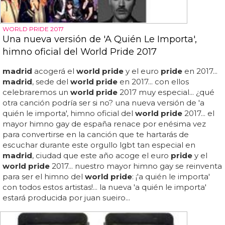
WORLD PRIDE 2017
Una nueva versión de 'A Quién Le Importa',
himno oficial del World Pride 2017
madrid
acogerá el
world pride
y el euro
pride
en 2017...
madrid
, sede del
world pride
en 2017... con ellos
celebraremos un
world pride
2017 muy especial... ¿qué
otra canción podría ser si no? una nueva versión de 'a
quién le importa', himno oficial del
world pride
2017... el
mayor himno gay de españa renace por enésima vez
para convertirse en la canción que te hartarás de
escuchar durante este orgullo lgbt tan especial en
madrid
, ciudad que este año acoge el euro
pride
y el
world pride
2017... nuestro mayor himno gay se reinventa
para ser el himno del
world pride
: ¡'a quién le importa'
con todos estos artistas!... la nueva 'a quién le importa'
estará producida por juan sueiro...