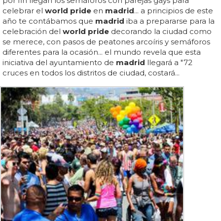
por fin llegan los semáforos con parejas gays para
celebrar el
world pride
en
madrid
... a principios de este
año te contábamos que
madrid
iba a prepararse para la
celebración del
world pride
decorando la ciudad como
se merece, con pasos de peatones arcoíris y semáforos
diferentes para la ocasión... el mundo revela que esta
iniciativa del ayuntamiento de
madrid
llegará a "72
cruces en todos los distritos de ciudad, costará...