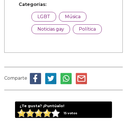
Categorías:
LGBT
Música
Noticias gay
Política
Comparte
¿Te gusta? ¡Puntúalo!
15
votos