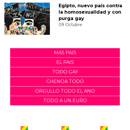
Egipto, nuevo país contra
la homosexualidad y con
purga gay
09 Octubre
MAS PAIS
EL PAIS
TODO GAY
CHENOA TODO
ORGULLO TODO EL ANO
TODO A UN EURO