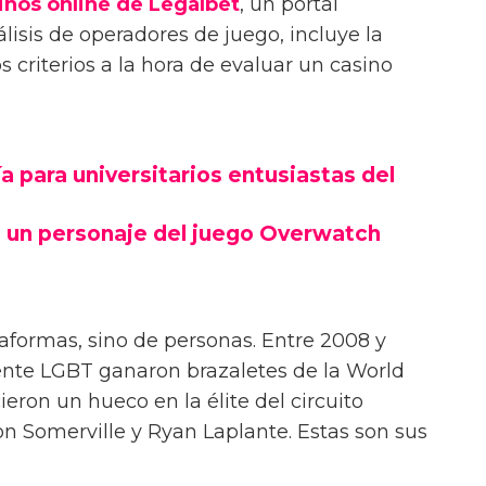
inos online de Legalbet
, un portal
lisis de operadores de juego, incluye la
 criterios a la hora de evaluar un casino
 para universitarios entusiastas del
 un personaje del juego Overwatch
taformas, sino de personas. Entre 2008 y
ente LGBT ganaron brazaletes de la World
ieron un hueco en la élite del circuito
on Somerville y Ryan Laplante. Estas son sus