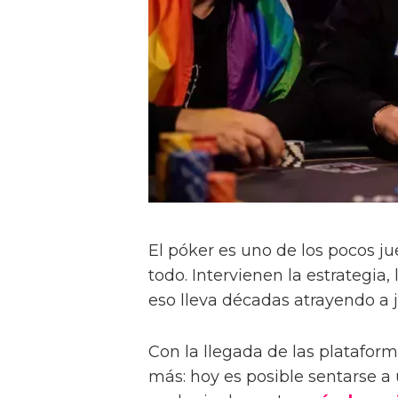
El póker es uno de los pocos j
todo. Intervienen la estrategia,
eso lleva décadas atrayendo a 
Con la llegada de las plataform
más: hoy es posible sentarse a