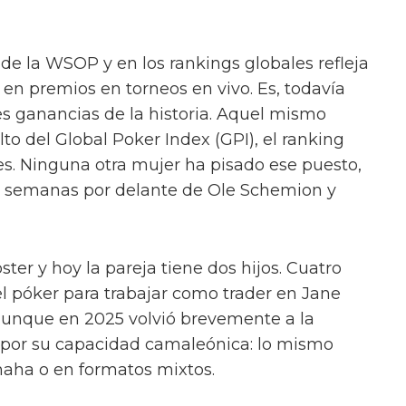
 de la WSOP y en los rankings globales refleja
 en premios en torneos en vivo. Es, todavía
es ganancias de la historia. Aquel mismo
lto del Global Poker Index (GPI), el ranking
s. Ninguna otra mujer ha pisado ese puesto,
os semanas por delante de Ole Schemion y
ter y hoy la pareja tiene dos hijos. Cuatro
l póker para trabajar como trader en Jane
 aunque en 2025 volvió brevemente a la
por su capacidad camaleónica: lo mismo
ha o en formatos mixtos.