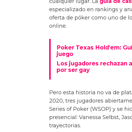
cualquier lugar. La
guía de cas
especializado en rankings y aná
oferta de póker como uno de los
online.
Poker Texas Hold'em: Guía
juego
Los jugadores rechazan a
por ser gay
Pero esta historia no va de pla
2020, tres jugadores abiertam
Series of Poker (WSOP) y se hic
presencial: Vanessa Selbst, Jas
trayectorias.