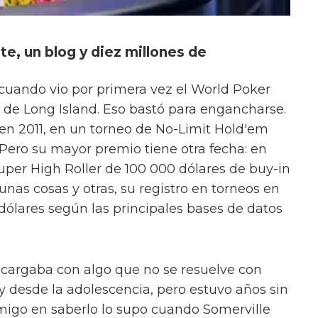
te, un blog y diez millones de
 cuando vio por primera vez el World Poker
a de Long Island. Eso bastó para engancharse.
en 2011, en un torneo de No-Limit Hold'em
 Pero su mayor premio tiene otra fecha: en
uper High Roller de 100 000 dólares de buy-in
 unas cosas y otras, su registro en torneos en
 dólares según las principales bases de datos
 cargaba con algo que no se resuelve con
 desde la adolescencia, pero estuvo años sin
amigo en saberlo lo supo cuando Somerville