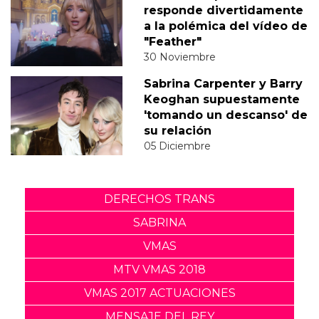
responde divertidamente
a la polémica del vídeo de
"Feather"
30 Noviembre
Sabrina Carpenter y Barry
Keoghan supuestamente
'tomando un descanso' de
su relación
05 Diciembre
DERECHOS TRANS
SABRINA
VMAS
MTV VMAS 2018
VMAS 2017 ACTUACIONES
MENSAJE DEL REY