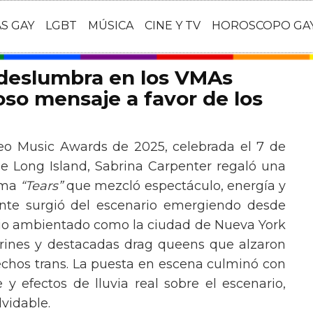
AS GAY
LGBT
MÚSICA
CINE Y TV
HOROSCOPO GA
 deslumbra en los VMAs
so mensaje a favor de los
eo Music Awards de 2025, celebrada el 7 de
e Long Island, Sabrina Carpenter regaló una
ema
“Tears”
que mezcló espectáculo, energía y
tante surgió del escenario emergiendo desde
ario ambientado como la ciudad de Nueva York
rines y destacadas drag queens que alzaron
echos trans. La puesta en escena culminó con
y efectos de lluvia real sobre el escenario,
vidable.