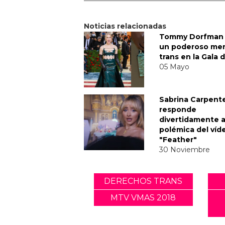
Noticias relacionadas
Tommy Dorfman 
un poderoso me
trans en la Gala 
05 Mayo
Sabrina Carpent
responde
divertidamente a
polémica del víd
"Feather"
30 Noviembre
DERECHOS TRANS
MTV VMAS 2018