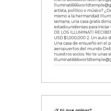
lluminati666worldtemple@gm
artista, político o músico? ¿
mismo a la hermandad Illumi
semana, una casa gratis donde
estadounidenses para inici
DE LOS ILLUMINATI RECIBEN 
USD $1,000,000 2. Un auto d
Una casa de ensueño en el paí
aeropuertos del mundo Debe
nuestros socios. No te unas s
illuminati666worldtemple@
¿Y tú que opinas?