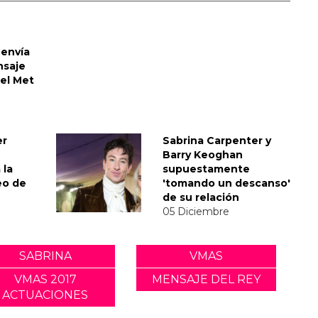
envía
nsaje
del Met
er
Sabrina Carpenter y
Barry Keoghan
 la
supuestamente
eo de
'tomando un descanso'
de su relación
05 Diciembre
SABRINA
VMAS
VMAS 2017
MENSAJE DEL REY
ACTUACIONES