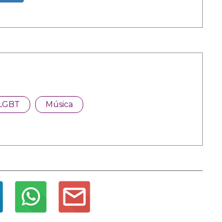
LGBT
Música