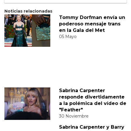
Suscribete
Acepto los
terminos y condiciones
y la
política de
privacidad
.
Noticias relacionadas
Tommy Dorfman envía un
poderoso mensaje trans
en la Gala del Met
05 Mayo
Sabrina Carpenter
responde divertidamente