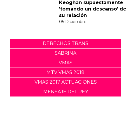
a la polémica del vídeo de
"Feather"
30 Noviembre
Sabrina Carpenter y Barry
Keoghan supuestamente
'tomando un descanso' de
su relación
05 Diciembre
DERECHOS TRANS
SABRINA
VMAS
MTV VMAS 2018
VMAS 2017 ACTUACIONES
MENSAJE DEL REY